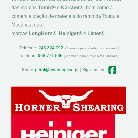
das marcas
Tomix®
e
Kärcher®
, bem como à
comercialização de materiais do ramo da Tosquia
Mecânica das
marcas
LongHorn®
,
Heiniger®
e
Lister®
.
Telefone:
243 324 092
|
(Chamada para a rede fixa nacional)
Telefone:
968 771 586
(Chamada para a rede móvel nacional)
Email:
geral@ribamaquina.pt
| Siga-nos no