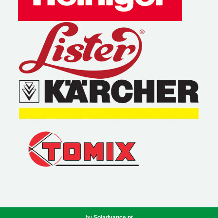
Soladvance.pt