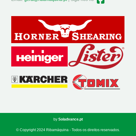
Soladvance.pt
© Copyright 2024 Ribamáquina - Todos os direitos reservados.