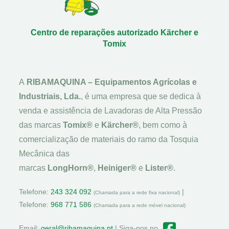
Centro de reparações autorizado Kärcher e
Tomix
A
RIBAMAQUINA – Equipamentos Agrícolas e
Industriais, Lda.
, é uma empresa que se dedica à
venda e assistência de Lavadoras de Alta Pressão
das marcas
Tomix®
e
Kärcher®
, bem como à
comercialização de materiais do ramo da Tosquia
Mecânica das
marcas
LongHorn®
,
Heiniger®
e
Lister®
.
Telefone:
243 324 092
|
(Chamada para a rede fixa nacional)
Telefone:
968 771 586
(Chamada para a rede móvel nacional)
Email:
geral@ribamaquina.pt
| Siga-nos no